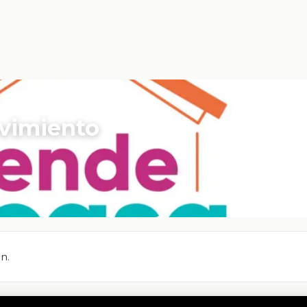
ovimiento
n.