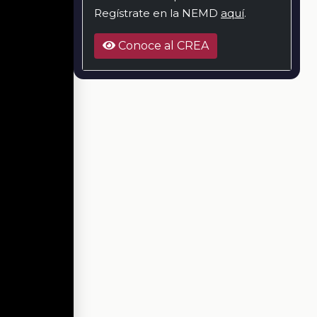
Regístrate en la NEMD
aquí
.
Conoce al CREA