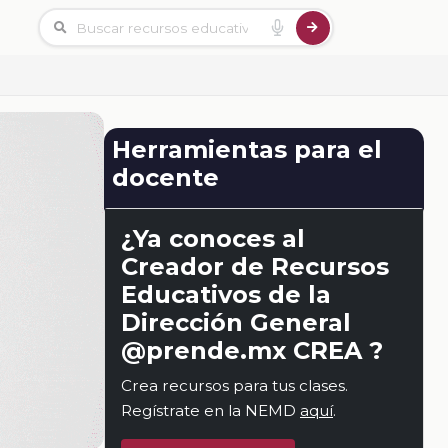
Herramientas para el
docente
¿Ya conoces al
Creador de Recursos
Educativos de la
Dirección General
@prende.mx CREA ?
Crea recursos para tus clases.
Regístrate en la NEMD
aquí
.