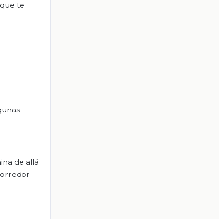
 que te
lgunas
ina de allá
 corredor