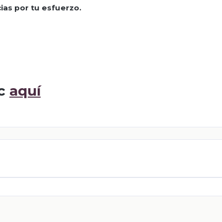
ias por tu esfuerzo.
ic
aquí