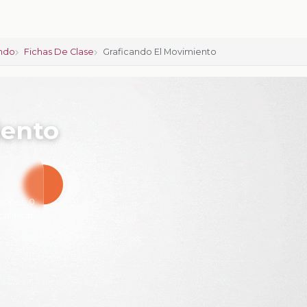
ndo
Fichas De Clase
Graficando El Movimiento
iento
iones:
0
calificar