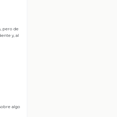
a, pero de
ente y, al
 sobre algo