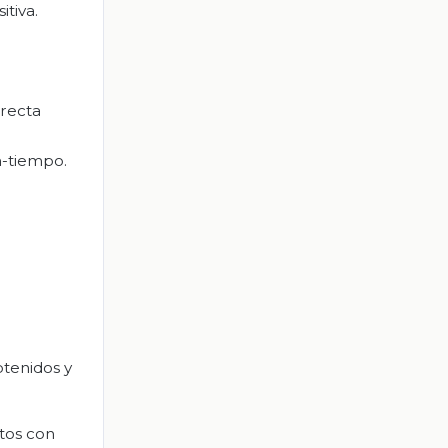
tiva.
 recta
n-tiempo.
btenidos y
ntos con