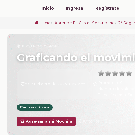
Inicio
Ingresa
Regístrate
Inicio
Aprende En Casa
Secundaria
2° Segu
📚 FICHA DE CLASE
Graficando el movim
Promedio:
0
6 de Febrero de 2025 a las 16:55
Número de valorac
Tu calificación:
Sin 
Ciencias. Física
Anterior
Siguiente
🎒 Agregar a mi Mochila