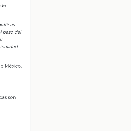
 de
ráficas
l paso del
u
finalidad
de México,
icas son