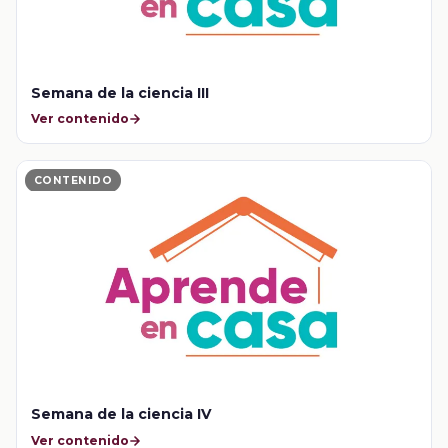
Semana de la ciencia III
Ver contenido
CONTENIDO
Semana de la ciencia IV
Ver contenido