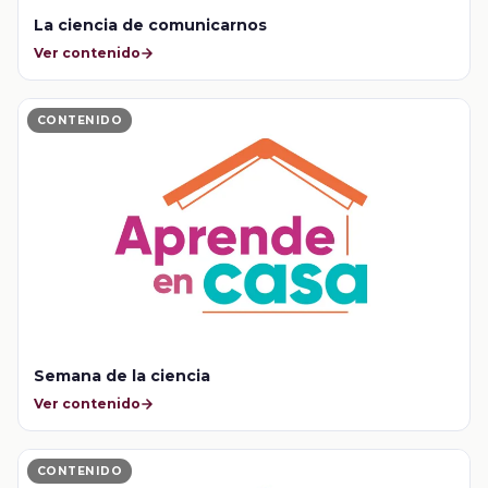
La ciencia de comunicarnos
Ver contenido
CONTENIDO
Semana de la ciencia
Ver contenido
CONTENIDO