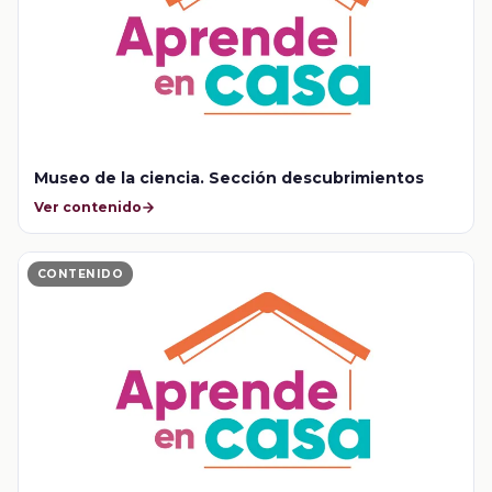
Museo de la ciencia. Sección descubrimientos
Ver contenido
CONTENIDO