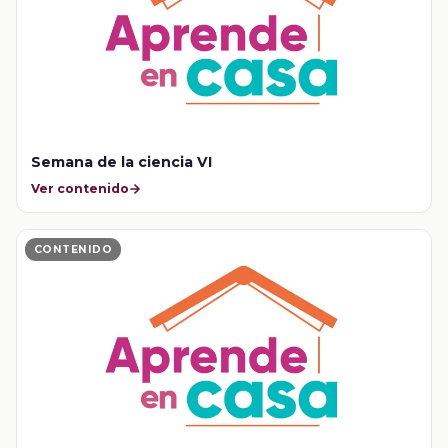
Semana de la ciencia VI
Ver contenido
CONTENIDO