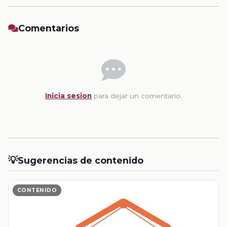
Comentarios
Inicia sesion
para dejar un comentario.
💡
Sugerencias de contenido
CONTENIDO