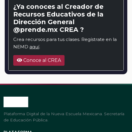
¿Ya conoces al Creador de
Recursos Educativos de la
Dirección General
@prende.mx CREA ?
Crea recursos para tus clases. Regístrate en la
NEMD
aquí
.
Conoce al CREA
Plataforma Digital de la Nueva Escuela Mexicana. Secretaría
de Educación Pública.