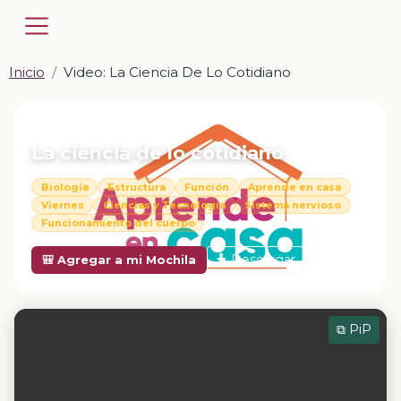
Inicio
Video: La Ciencia De Lo Cotidiano
📎 VIDEO · MP4
La ciencia de lo cotidiano
Biología
Estructura
Función
Aprende en casa
Viernes
Ciencias y Tecnología
Sistema nervioso
Funcionamiento del cuerpo
Descargar
🎒 Agregar a mi Mochila
⧉ PiP