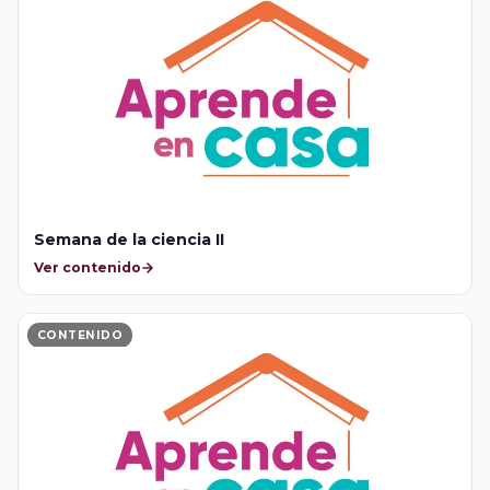
Semana de la ciencia II
Ver contenido
CONTENIDO