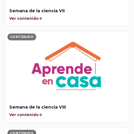
Semana de la ciencia VII
Ver contenido
CONTENIDO
Semana de la ciencia VIII
Ver contenido
CONTENIDO