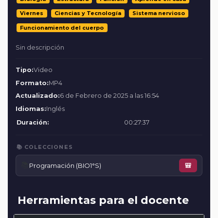
Viernes
Ciencias y Tecnología
Sistema nervioso
Funcionamiento del cuerpo
Sin descripción
Tipo:
Video
Formato:
MP4
Actualizado:
6 de Febrero de 2025 a las 16:54
Idiomas:
Inglés
Duración:
00:27:37
📚 COLECCIONES
📚
Programación (BIO1°S)
🎒
Herramientas para el docente