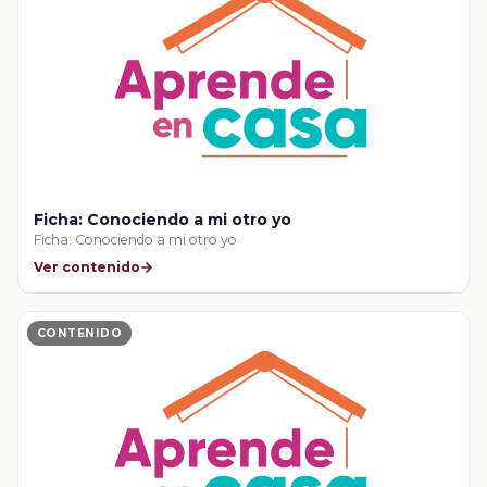
Ficha: Conociendo a mi otro yo
Ficha: Conociendo a mi otro yo
Ver contenido
CONTENIDO