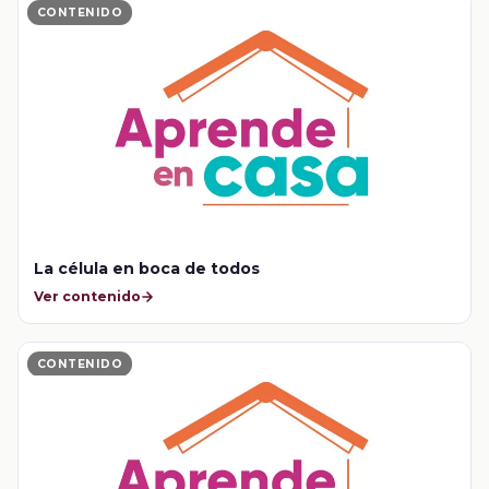
CONTENIDO
La célula en boca de todos
Ver contenido
CONTENIDO