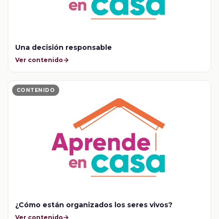
Una decisión responsable
Ver contenido
CONTENIDO
¿Cómo están organizados los seres vivos?
Ver contenido