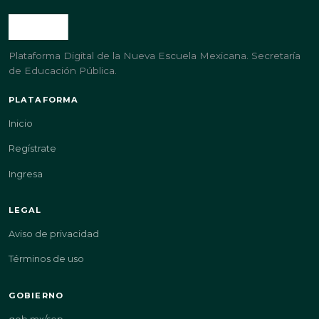
Plataforma Digital de la Nueva Escuela Mexicana. Secretaría
de Educación Pública.
PLATAFORMA
Inicio
Regístrate
Ingresa
LEGAL
Aviso de privacidad
Términos de uso
GOBIERNO