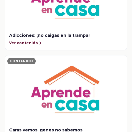
Adicciones: ¡no caigas en la trampa!
Ver contenido
CONTENIDO
Caras vemos, genes no sabemos