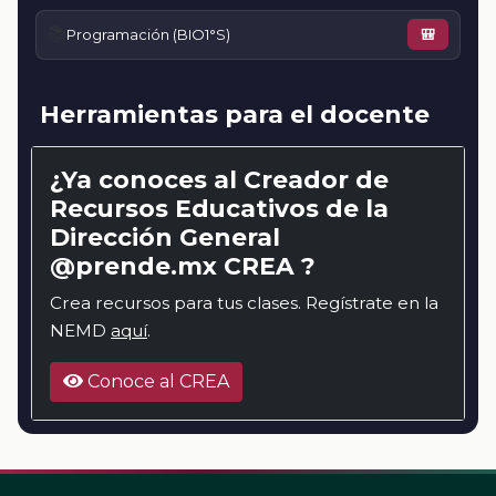
📚
Programación (BIO1°S)
🎒
Herramientas para el docente
¿Ya conoces al Creador de
Recursos Educativos de la
Dirección General
@prende.mx CREA ?
Crea recursos para tus clases. Regístrate en la
NEMD
aquí
.
Conoce al CREA