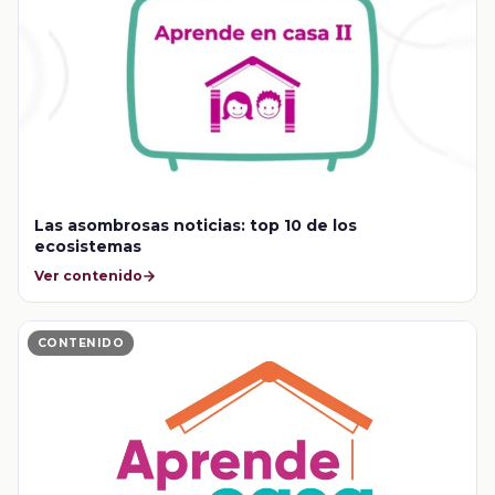
Las asombrosas noticias: top 10 de los
ecosistemas
Ver contenido
CONTENIDO