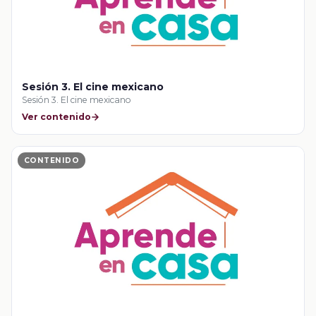
Sesión 3. El cine mexicano
Sesión 3. El cine mexicano
Ver contenido
CONTENIDO