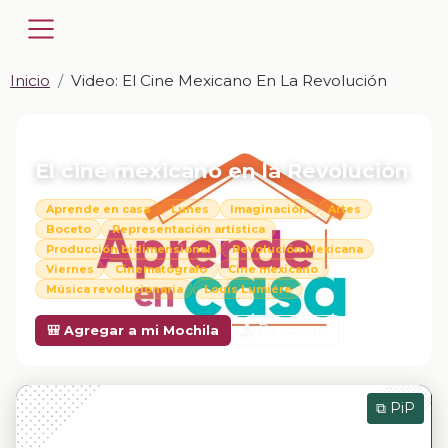
Inicio
Video: El Cine Mexicano En La Revolución
📎 VIDEO · MP4
El cine mexicano en la Revolución
Aprende en casa
Lunes
Imaginación
Artes
Boceto
Representación artística
Producción bidimensional
Revolución Mexicana
Viernes
Cinematógrafo
Cine mexicano
Música revolucionaria
Louis Lumiére
Descargar
🎒 Agregar a mi Mochila
⧉ PiP