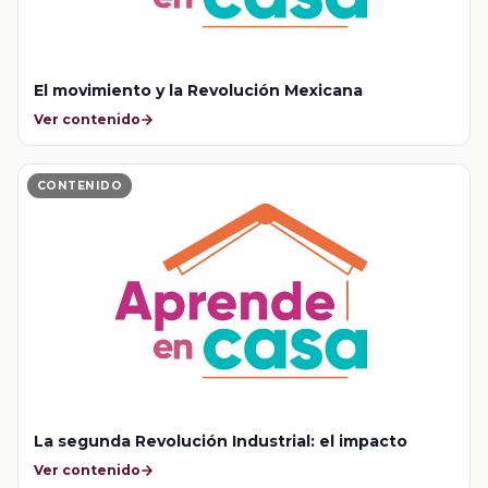
El movimiento y la Revolución Mexicana
Ver contenido
CONTENIDO
La segunda Revolución Industrial: el impacto
Ver contenido