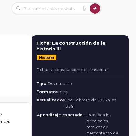
Ficha: La construcción de la
historia III
Historia
Ficha: La construcción de la historia III
Tipo:
Documento
Formato:
docx
Actualizado:
6 de Febrero de 2025 a las
16:38
s
Apendizaje esperado:
identifica los
rica.
principales
motivos del
descontento de