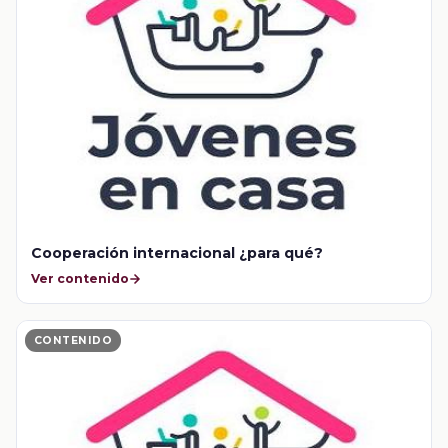
Cooperación internacional ¿para qué?
Ver contenido
CONTENIDO