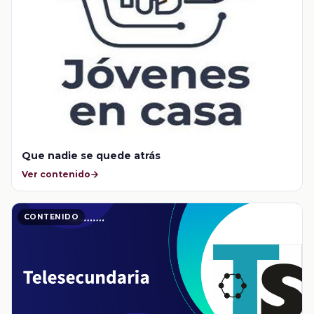
Que nadie se quede atrás
Ver contenido
CONTENIDO