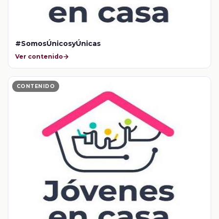
#SomosÚnicosyÚnicas
Ver contenido
CONTENIDO