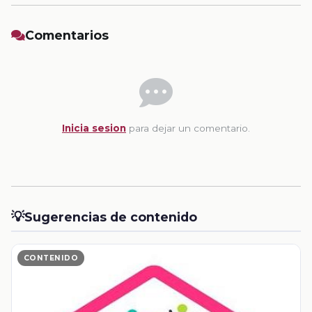
Comentarios
Inicia sesion
para dejar un comentario.
💡
Sugerencias de contenido
CONTENIDO