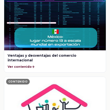
Ventajas y desventajas del comercio
internacional
Ver contenido
CONTENIDO