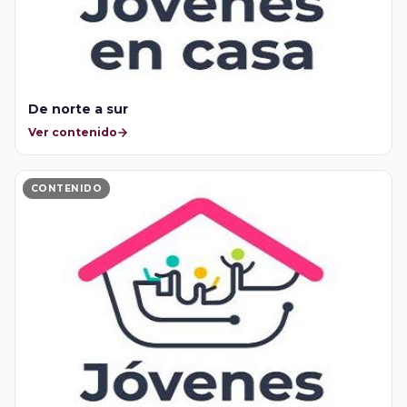
De norte a sur
Ver contenido
CONTENIDO