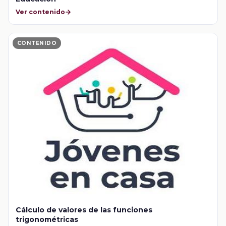
Ver contenido
CONTENIDO
Cálculo de valores de las funciones
trigonométricas