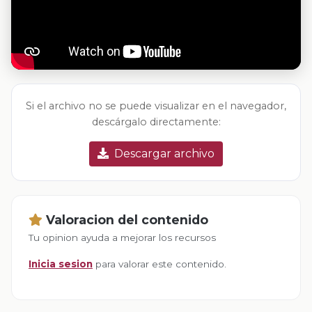
Si el archivo no se puede visualizar en el navegador,
descárgalo directamente:
Descargar archivo
Valoracion del contenido
Tu opinion ayuda a mejorar los recursos
Inicia sesion
para valorar este contenido.