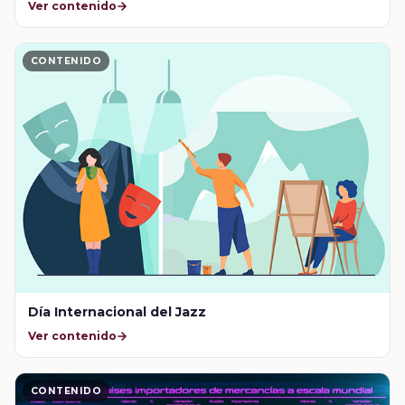
Ver contenido
CONTENIDO
Día Internacional del Jazz
Ver contenido
CONTENIDO