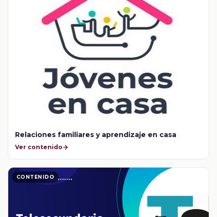
Relaciones familiares y aprendizaje en casa
Ver contenido
CONTENIDO