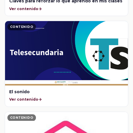
Claves para reforzar lo que aprendo en mis clases
Ver contenido
CONTENIDO
El sonido
Ver contenido
CONTENIDO