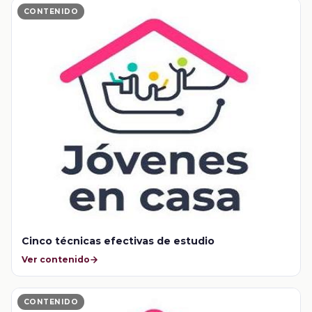
CONTENIDO
Cinco técnicas efectivas de estudio
Ver contenido
CONTENIDO