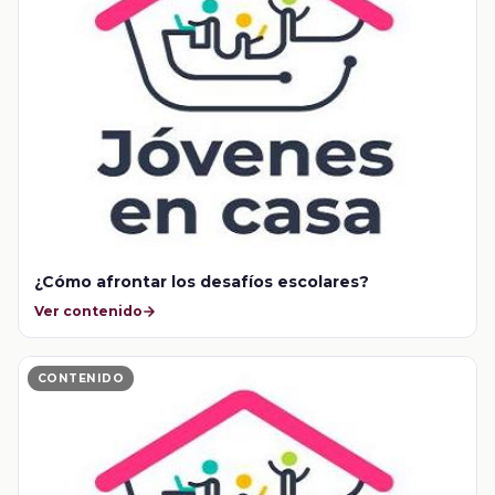
¿Cómo afrontar los desafíos escolares?
Ver contenido
CONTENIDO