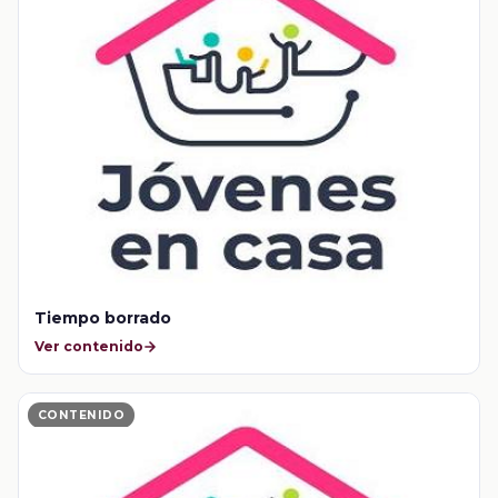
Tiempo borrado
Ver contenido
CONTENIDO