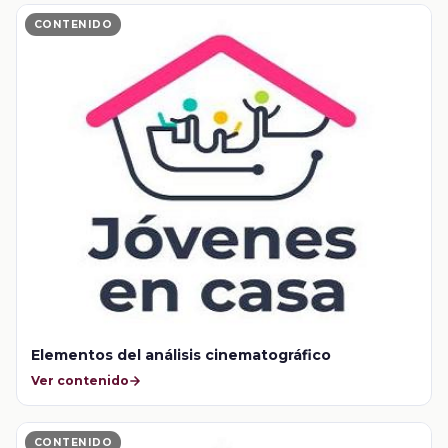
CONTENIDO
Elementos del análisis cinematográfico
Ver contenido
CONTENIDO