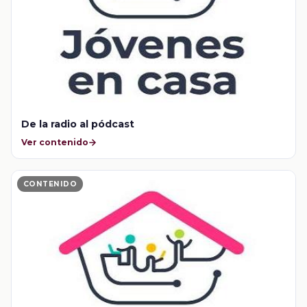
De la radio al pódcast
Ver contenido
CONTENIDO