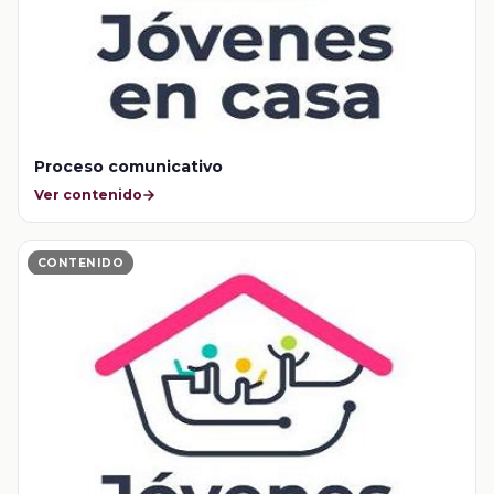
Proceso comunicativo
Ver contenido
CONTENIDO