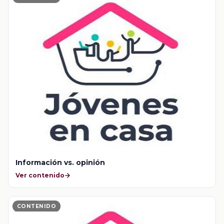
Información vs. opinión
Ver contenido
CONTENIDO