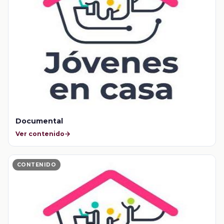
Documental
Ver contenido
CONTENIDO