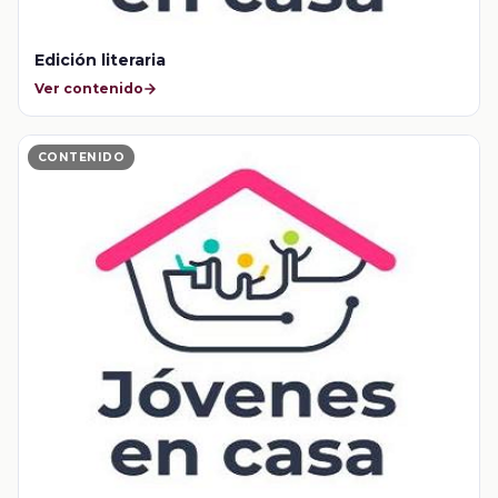
Edición literaria
Ver contenido
CONTENIDO