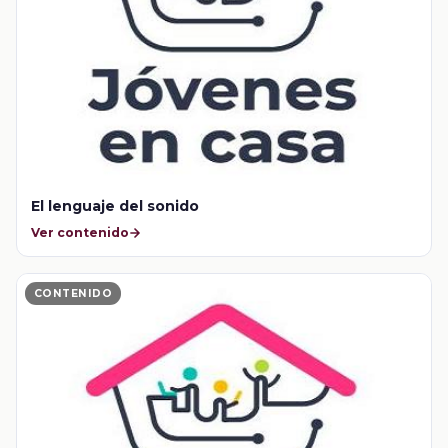
El lenguaje del sonido
Ver contenido
CONTENIDO