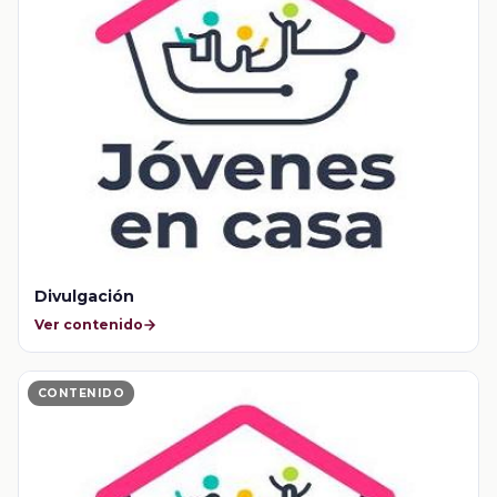
Divulgación
Ver contenido
CONTENIDO