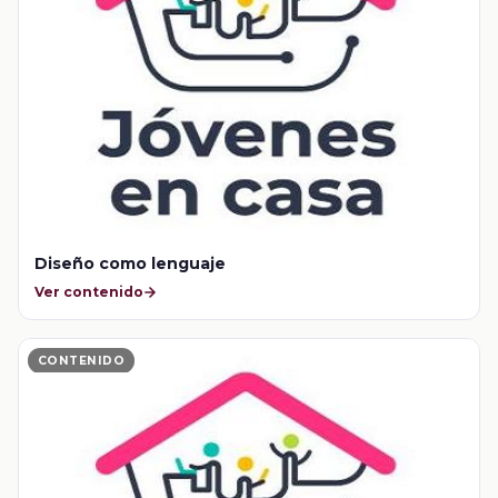
Diseño como lenguaje
Ver contenido
CONTENIDO