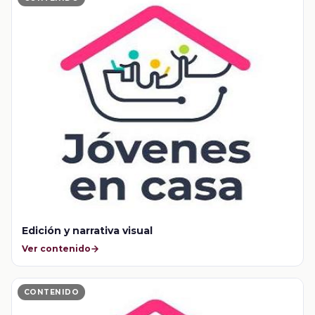
Edición y narrativa visual
Ver contenido
CONTENIDO