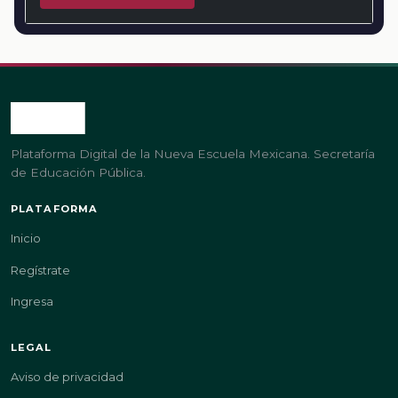
Plataforma Digital de la Nueva Escuela Mexicana. Secretaría
de Educación Pública.
PLATAFORMA
Inicio
Regístrate
Ingresa
LEGAL
Aviso de privacidad