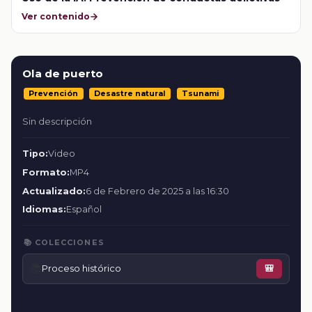
Ver contenido
Ola de puerto
Prevención
Desastre natural
Tsunami
Sin descripción
Tipo:
Video
Formato:
MP4
Actualizado:
6 de Febrero de 2025 a las 16:30
Idiomas:
Español
📚 COLECCIONES
📚
Proceso histórico
🎒