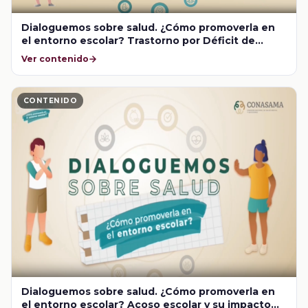
Dialoguemos sobre salud. ¿Cómo promoverla en
el entorno escolar? Trastorno por Déficit de
Atención e Hiperactividad en la infancia
Ver contenido
CONTENIDO
Dialoguemos sobre salud. ¿Cómo promoverla en
el entorno escolar? Acoso escolar y su impacto