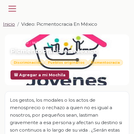
Inicio
Video: Picmentocracia En México
📎 VIDEO · MP4
Picmentocracia en México
Discriminación
Pueblos originarios
Picmentocracia
Descargar
🎒 Agregar a mi Mochila
Los gestos, los modales o los actos de
menosprecio o rechazo a quien no es igual a
nosotros, por pequeños sean, lastiman
gravemente a esa persona y afectan su destino si
son continuos a lo largo de su vida . ¿Serán estas