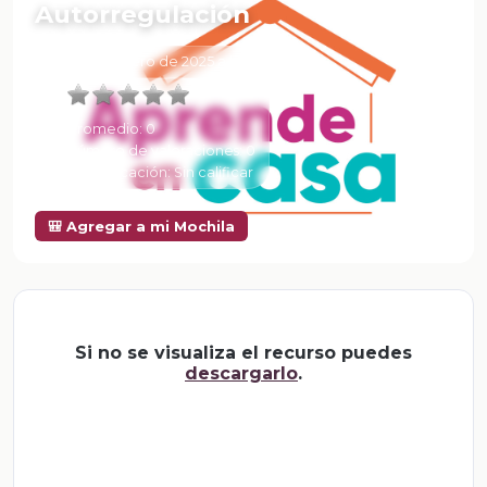
Autorregulación
6 de Febrero de 2025 a las 15:51
Promedio:
0
Número de valoraciones:
0
Tu calificación:
Sin calificar
🎒 Agregar a mi Mochila
Si no se visualiza el recurso puedes
descargarlo
.