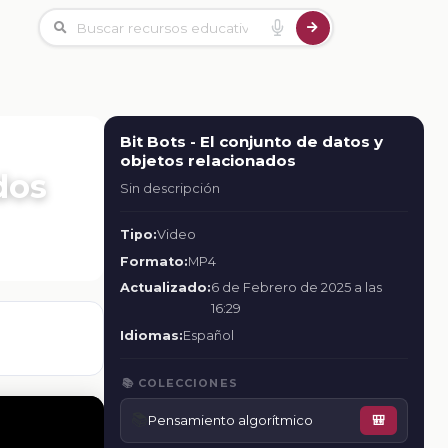
Bit Bots - El conjunto de datos y
objetos relacionados
dos
Sin descripción
Tipo:
Video
Formato:
MP4
Actualizado:
6 de Febrero de 2025 a las
16:29
Idiomas:
Español
📚 COLECCIONES
📚
Pensamiento algorítmico
🎒