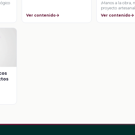
lógico
¡Manos a la obra, 
proyecto artesanal
Ver contenido
Ver contenido
cos
xtos