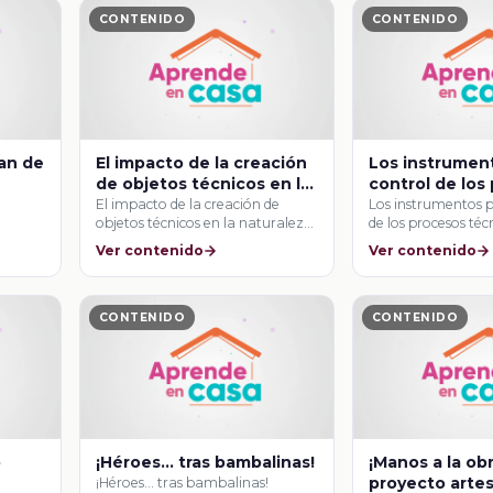
CONTENIDO
CONTENIDO
an de
El impacto de la creación
Los instrument
de objetos técnicos en la
control de los
naturaleza y la sociedad
técnicos
El impacto de la creación de
Los instrumentos p
objetos técnicos en la naturaleza
de los procesos téc
y …
Ver contenido
Ver contenido
CONTENIDO
CONTENIDO
o
¡Héroes… tras bambalinas!
¡Manos a la ob
proyecto artes
¡Héroes… tras bambalinas!