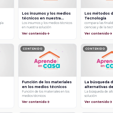
Los insumos y los medios
Los métodos d
técnicos en nuestra
Tecnología
solución
gía
Los insumos y los medios técnicos
compara las finalid
en nuestra solución
ciencias y de la te
establecer …
Ver contenido
Ver contenido
CONTENIDO
CONTENIDO
Función de los materiales
La búsqueda 
en los medios técnicos
alternativas d
Función de los materiales en los
La búsqueda de alt
medios técnicos
solución
Ver contenido
Ver contenido