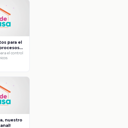
os para el
 procesos
ara el control
nicos
ra, nuestro
anal!