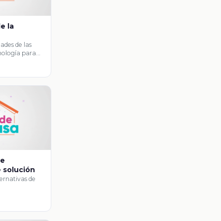
e la
ades de las
cnología para
de
e solución
ernativas de