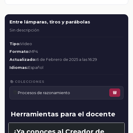
Entre lámparas, tiros y parábolas
Sin descripción
Tipo:
Video
Formato:
MP4
Actualizado:
6 de Febrero de 2025 a las 16:29
Idiomas:
Español
📚 COLECCIONES
📚
Procesos de razonamiento
🎒
Herramientas para el docente
¿Ya conoces al Creador de