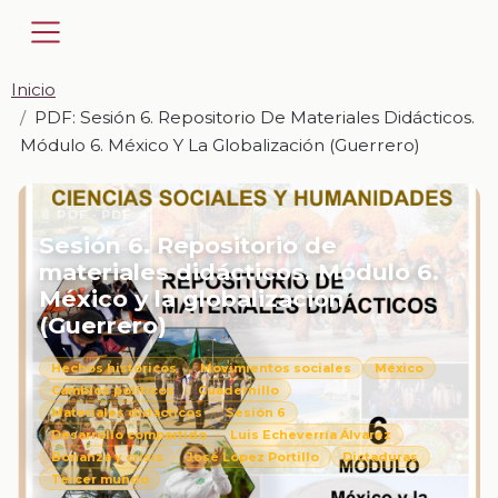
Inicio
PDF: Sesión 6. Repositorio De Materiales Didácticos.
Módulo 6. México Y La Globalización (Guerrero)
📎 PDF · PDF
Sesión 6. Repositorio de
materiales didácticos. Módulo 6.
México y la globalización
(Guerrero)
Hechos históricos
Movimientos sociales
México
Cambios políticos
Cuadernillo
Materiales didácticos
Sesión 6
Desarrollo compartido
Luis Echeverría Álvarez
Bonanza y crisis
José López Portillo
Dictaduras
Tercer mundo