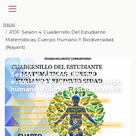
Inicio
PDF: Sesión 4. Cuadernillo Del Estudiante:
Matemáticas, Cuerpo Humano Y Biodiversidad
(Nayarit)
📎 PDF · PDF
Sesión 4. Cuadernillo del
estudiante: Matemáticas, cuerpo
humano y biodiversidad (Nayarit)
Cuerpo humano
Matemáticas
Biodiversidad
Pensamiento matemático
Herencia
Pensamiento lógico
Sucesión geométrica
Cuadernillo de actividades
Sesión 4
Perpetuación de las especies
Tipos de reproducción
Comunicación celular
Teoría cromosómica