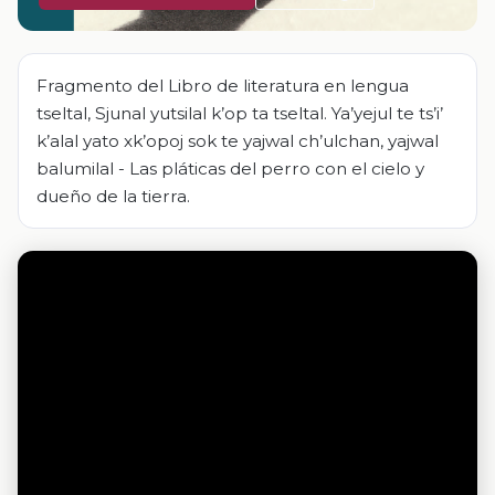
Fragmento del Libro de literatura en lengua
tseltal, Sjunal yutsilal k’op ta tseltal. Ya’yejul te ts’i’
k’alal yato xk’opoj sok te yajwal ch’ulchan, yajwal
balumilal - Las pláticas del perro con el cielo y
dueño de la tierra.