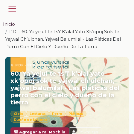
Inicio
PDF: 60. Ya’yejul Te Ts’i’ K’alal Yato Xk’opoj Sok Te
Yajwal Ch’ulchan, Yajwal Balumilal - Las Pláticas Del
Perro Con El Cielo Y Dueño De La Tierra
📎 PDF · PDF
60. Ya’yejul te ts’i’ k’alal yato
xk’opoj sok te yajwal ch’ulchan,
yajwal balumilal - Las pláticas del
perro con el cielo y dueño de la
tierra
Cielo
Lecturas
Perro
Pláticas
Dueño de la tierra
Descargar
🎒 Agregar a mi Mochila