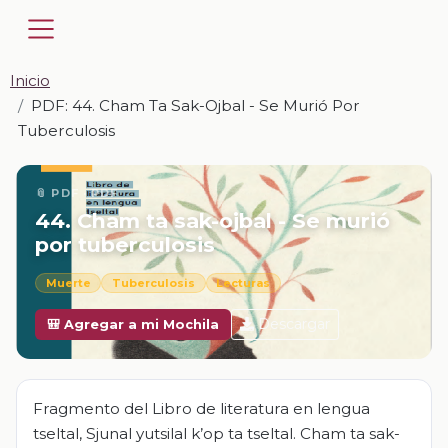
Inicio
PDF: 44. Cham Ta Sak-Ojbal - Se Murió Por
Tuberculosis
📎 PDF · PDF
44. Cham ta sak-ojbal - Se murió
por tuberculosis
Muerte
Tuberculosis
Lecturas
Descargar
🎒 Agregar a mi Mochila
Fragmento del Libro de literatura en lengua
tseltal, Sjunal yutsilal k’op ta tseltal. Cham ta sak-