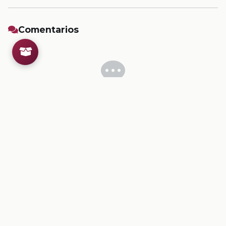
Comentarios
Inicia sesion
para dejar un comentario.
💡
Sugerencias de contenido
CONTENIDO