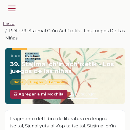
Inicio
PDF: 39. Stajimal Ch’in Ach’ixetik - Los Juegos De Las
Niñas
📎 PDF · PDF
39. Stajimal ch’in ach’ixetik - Los
juegos de las niñas
Niñas
Juegos
Lecturas
Descargar
🎒 Agregar a mi Mochila
Fragmento del Libro de literatura en lengua
tseltal, Sjunal yutsilal k’op ta tseltal. Stajimal ch’in