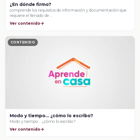
¿En dónde firmo?
comprende los requisitos de información y documentación que
requiere el llenado de …
Ver contenido
CONTENIDO
Modo y tiempo… ¿cómo lo escribo?
Modo y tiempo… ¿cómo lo escribo?
Ver contenido