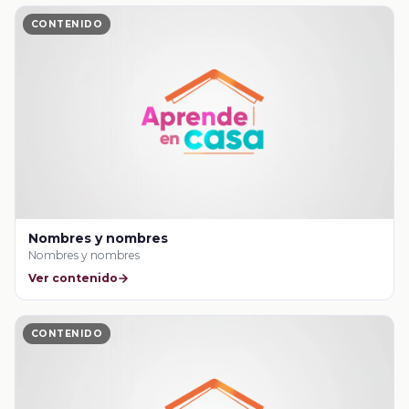
CONTENIDO
Nombres y nombres
Nombres y nombres
Ver contenido
CONTENIDO