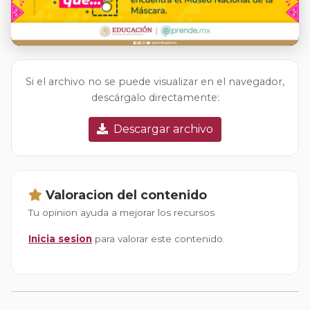
Si el archivo no se puede visualizar en el navegador,
descárgalo directamente:
Descargar archivo
Valoracion del contenido
Tu opinion ayuda a mejorar los recursos
Inicia sesion
para valorar este contenido.