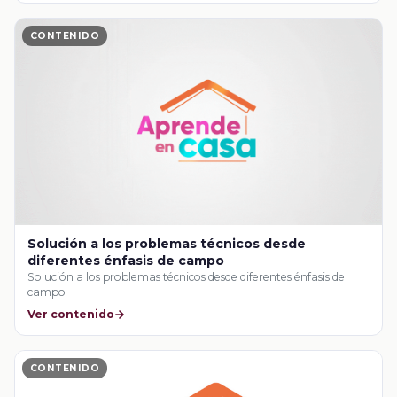
CONTENIDO
Solución a los problemas técnicos desde
diferentes énfasis de campo
Solución a los problemas técnicos desde diferentes énfasis de
campo
Ver contenido
CONTENIDO