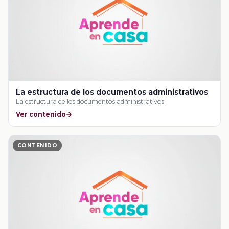
La estructura de los documentos administrativos
La estructura de los documentos administrativos
Ver contenido
CONTENIDO