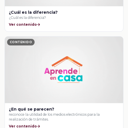
¿Cuál es la diferencia?
¿Cuál es la diferencia?
Ver contenido
CONTENIDO
¿En qué se parecen?
reconoce la utilidad de los medios electrónicos para la
realización de trámites.
Ver contenido