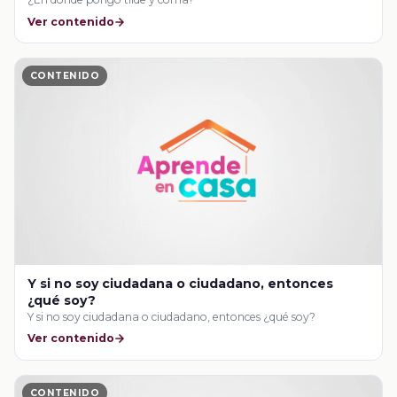
Ver contenido
CONTENIDO
Y si no soy ciudadana o ciudadano, entonces
¿qué soy?
Y si no soy ciudadana o ciudadano, entonces ¿qué soy?
Ver contenido
CONTENIDO