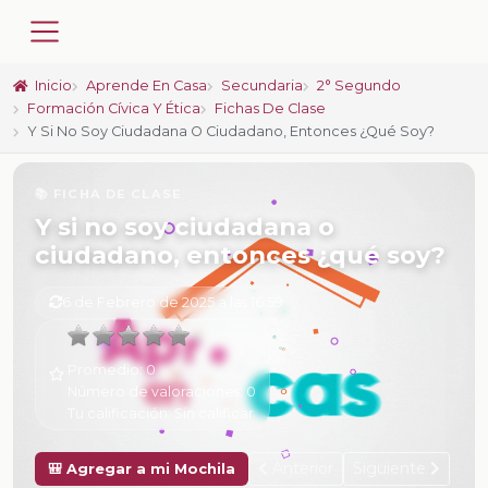
Inicio
Aprende En Casa
Secundaria
2° Segundo
Formación Cívica Y Ética
Fichas De Clase
Y Si No Soy Ciudadana O Ciudadano, Entonces ¿qué Soy?
📚 FICHA DE CLASE
Y si no soy ciudadana o
ciudadano, entonces ¿qué soy?
6 de Febrero de 2025 a las 16:59
Promedio:
0
Número de valoraciones:
0
Tu calificación:
Sin calificar
Anterior
Siguiente
🎒 Agregar a mi Mochila