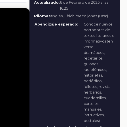
Actualizado:
6 de Febrero de 2025 a las
16:25
Idiomas:
Inglés, Chichimeco jonaz (Uza')
Apendizaje esperado:
Conoce nuevos
portadores de
textos literarios e
informativos (en
verso,
dramáticos,
recetarios,
guiones
radiofónicos,
historietas,
periódico,
folletos, revista
herbarios,
cuadernillos,
carteles.
manuales,
instructivos,
postales).