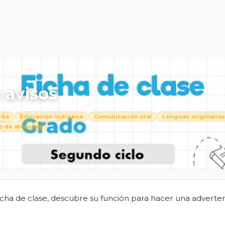
 avisos
ita
Educación indígena
Comunicación oral
Lenguas originarias
o de atención
ficha de clase, descubre su función para hacer una adverte