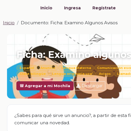
Inicio
Ingresa
Regístrate
Inicio
Documento: Ficha: Examino Algunos Avisos
📎 DOCUMENTO · DOCX
Ficha: Examino algunos
Español
Anuncio
Lengua Materna
Comunicación escr
Clase bilingüe
Lengua originaria uza'
Avisos
Llamad
Descargar
🎒 Agregar a mi Mochila
¿Sabes para qué sirve un anuncio?, a partir de esta 
comunicar una novedad.