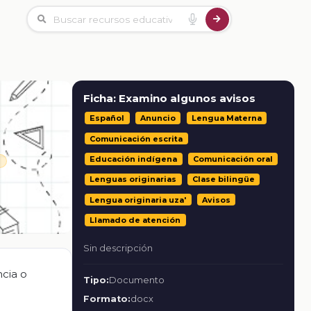
Ficha: Examino algunos avisos
Español
Anuncio
Lengua Materna
Comunicación escrita
Educación indígena
Comunicación oral
Lenguas originarias
Clase bilingüe
Lengua originaria uza'
Avisos
Llamado de atención
Sin descripción
ncia o
Tipo:
Documento
Formato:
docx