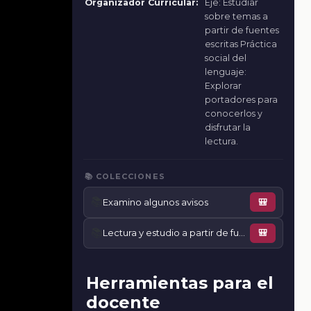
Organizador Curricular:
Eje: Estudiar
sobre temas a
partir de fuentes
escritas Práctica
social del
lenguaje:
Explorar
portadores para
conocerlos y
disfrutar la
lectura.
📚 COLECCIONES
📚
Examino algunos avisos
🎒
📚
Lectura y estudio a partir de fuentes escritas
🎒
Herramientas para el
docente