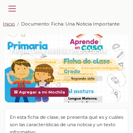
Inicio
Documento: Ficha: Una Noticia Importante
📎 DOCUMENTO · DOCX
Ficha: Una noticia importante
Español
Comunidad
Lengua Materna
Relatos
Noticias
Periódico
Revistas
Educación indígena
Lenguas originarias
Textos informativos
Clase bilingüe
Lengua originaria náhuatl
Descargar
🎒 Agregar a mi Mochila
En esta ficha de clase, se presenta qué es y cuáles
son las características de una noticia y un texto
informativo.