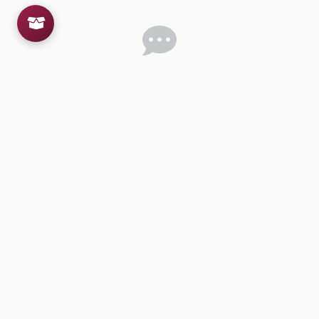
Inicia sesion
para dejar un comentario.
💡
Sugerencias de contenido
CONTENIDO