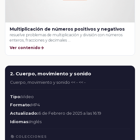
Multiplicación de números positivos y negativos
resuelve problemas de multiplicación y división con números
enteros, fracciones y decimales …
Ver contenido
2. Cuerpo, movimiento y sonido
Cuerpo, movimiento y sonido << - << -
Tipo:
Video
Formato:
MP4
Actualizado:
6 de Febrero de 2025 a las 16:19
Idiomas:
Inglés
📚 COLECCIONES