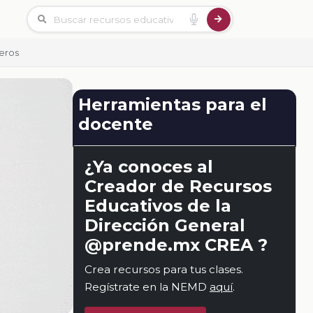
eros
Herramientas para el
docente
¿Ya conoces al
Creador de Recursos
Educativos de la
Dirección General
@prende.mx CREA ?
Crea recursos para tus clases.
Regístrate en la NEMD
aquí
.