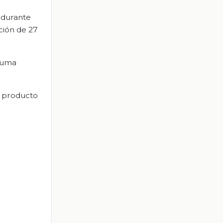
 durante
ción de 27
 suma
l producto