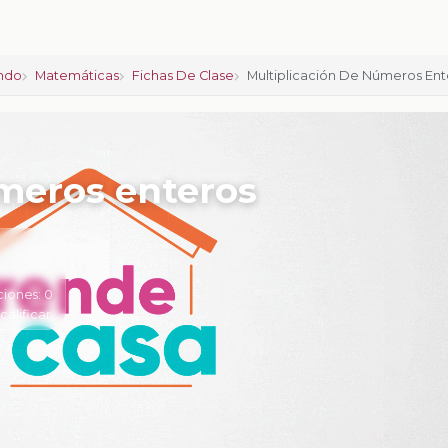
ndo
Matemáticas
Fichas De Clase
Multiplicación De Números Ent
úmeros enteros
ciones:
0
 calificar