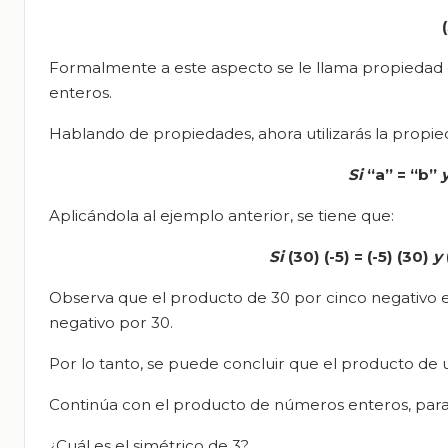
Formalmente a este aspecto se le llama propiedad co
enteros.
Hablando de propiedades, ahora utilizarás la propied
Si
“a” = “b”
Aplicándola al ejemplo anterior, se tiene que:
Si
(30) (-5) = (-5) (30)
y
Observa que el producto de 30 por cinco negativo es
negativo por 30.
Por lo tanto, se puede concluir que el producto de 
Continúa con el producto de números enteros, para el
¿Cuál es el simétrico de 3?