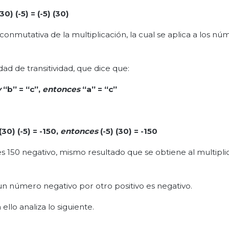
(30) (-5) = (-5) (30)
nmutativa de la multiplicación, la cual se aplica a los nú
ad de transitividad, que dice que:
y
“b” = “c”,
entonces
“a” = “c”
(30
)
(-5)
= -150,
entonces
(-5) (30) = -150
 150 negativo, mismo resultado que se obtiene al multipli
un número negativo por otro positivo es negativo.
lo analiza lo siguiente.