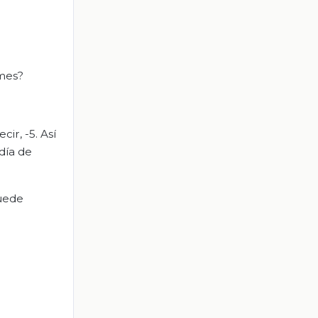
 mes?
ir, -5. Así
día de
puede