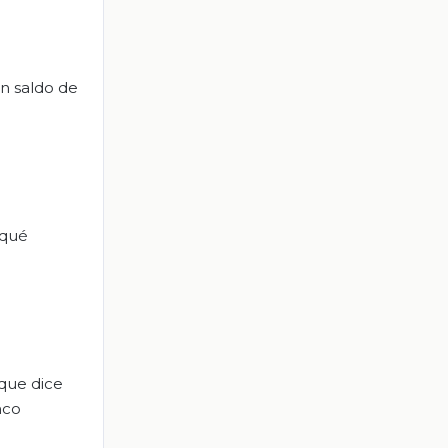
un saldo de
 qué
que dice
nco