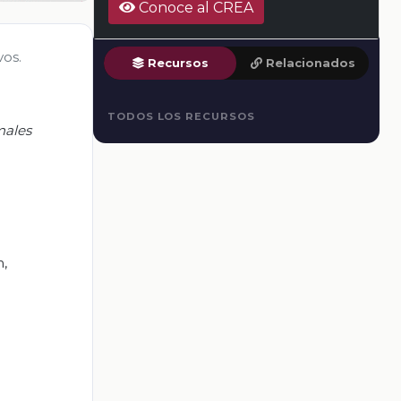
Conoce al CREA
vos.
Recursos
Relacionados
TODOS LOS RECURSOS
males
n,