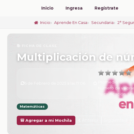
Inicio
Ingresa
Regístrate
Inicio
Aprende En Casa
Secundaria
2° Segu
📚 FICHA DE CLASE
Multiplicación de n
Promedio:
0
6 de Febrero de 2025 a las 17:06
Número de valora
Tu calificación:
Sin
Matemáticas
Anterior
Siguiente
🎒 Agregar a mi Mochila