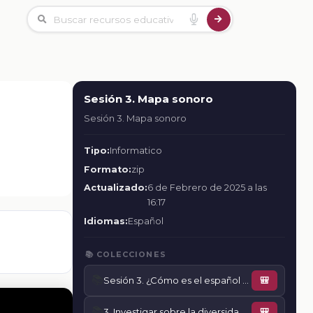
Sesión 3. Mapa sonoro
Sesión 3. Mapa sonoro
Tipo:
Informatico
Formato:
zip
Actualizado:
6 de Febrero de 2025 a las
16:17
Idiomas:
Español
📚 COLECCIONES
📚
Sesión 3. ¿Cómo es el español de México?
🎒
📚
3. Investigar sobre la diversidad lingüística
🎒