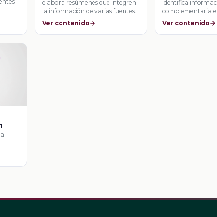
entes.
fuentes
elabora resúmenes que integren
identifica informa
la información de varias fuentes.
complementaria en
que relatan suceso
Ver contenido
Ver contenido
n
la