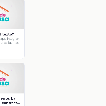
l texto?
 que integren
arias fuentes.
uente. La
 contrastar