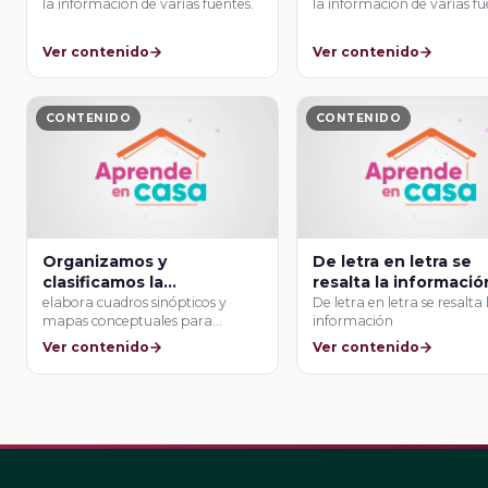
la información de varias fuentes.
la información de varias fu
Ver contenido
Ver contenido
CONTENIDO
CONTENIDO
Organizamos y
De letra en letra se
clasificamos la
resalta la informació
información
elabora cuadros sinópticos y
De letra en letra se resalta 
mapas conceptuales para
información
resumir información.
Ver contenido
Ver contenido