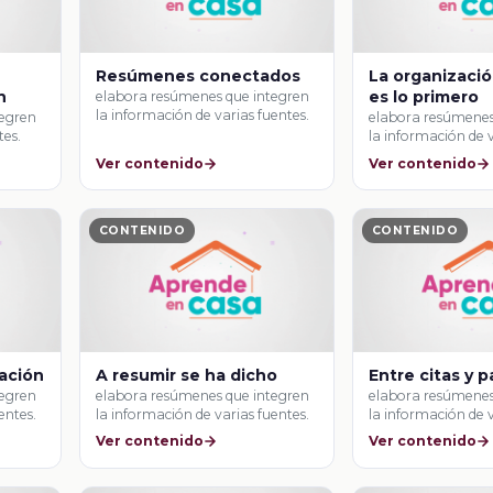
Resúmenes conectados
La organizaci
n
es lo primero
elabora resúmenes que integren
la información de varias fuentes.
tegren
elabora resúmenes
tes.
la información de v
Ver contenido
Ver contenido
CONTENIDO
CONTENIDO
mación
A resumir se ha dicho
Entre citas y p
tegren
elabora resúmenes que integren
elabora resúmenes
entes.
la información de varias fuentes.
la información de v
Ver contenido
Ver contenido