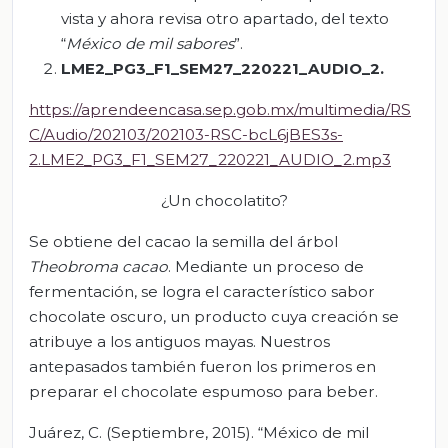
vista y ahora revisa otro apartado, del texto
“
México de mil sabores
”.
LME2_PG3_F1_SEM27_220221_AUDIO_2.
https://aprendeencasa.sep.gob.mx/multimedia/RS
C/Audio/202103/202103-RSC-bcL6jBES3s-
2.LME2_PG3_F1_SEM27_220221_AUDIO_2.mp3
¿Un chocolatito?
Se obtiene del cacao la semilla del árbol
Theobroma cacao
. Mediante un proceso de
fermentación, se logra el característico sabor
chocolate oscuro, un producto cuya creación se
atribuye a los antiguos mayas. Nuestros
antepasados también fueron los primeros en
preparar el chocolate espumoso para beber.
Juárez, C. (Septiembre, 2015). “México de mil