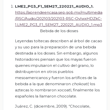
LME2_PG3_F1_SEM27_220221_AUDIO_1.
https://aprendeencasa.sep.gob.mx/multimedia
/RSC/Audio/202103/202103-RSC-OvIwxHDZkC-
1.LME2_PG3_F1_SEM27_220221_AUDIO_1.mp3
Bebida de los dioses
Leyendas toltecas describen al árbol de cacao
y su uso para la preparación de una bebida
destinada a los dioses. Sin embargo, algunos
historiadores piensan que los mayas fueron
quienes impulsaron el cultivo del grano, lo
distribuyeron en otros pueblos
mesoamericanos y fueron los artífices de la
bebida a la que denominaron
chokoatl;
los
aztecas lo nombraron xocoatl, finalmente los
españoles la llamaron chocolate.
Juárez, C. (diciembre, 2009). “Chocolate,