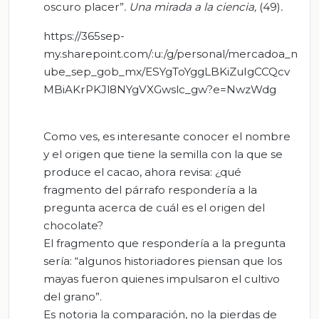
oscuro placer”
. Una mirada a la ciencia,
(49)
.
https://365sep-
my.sharepoint.com/:u:/g/personal/mercadoa_n
ube_sep_gob_mx/ESYgToYggLBKiZuIgCCQcv
MBiAKrPKJl8NYgVXGwslc_gw?e=NwzWdg
Como ves, es interesante conocer el nombre
y el origen que tiene la semilla con la que se
produce el cacao, ahora revisa: ¿qué
fragmento del párrafo respondería a la
pregunta acerca de cuál es el origen del
chocolate?
El fragmento que respondería a la pregunta
sería: “algunos historiadores piensan que los
mayas fueron quienes impulsaron el cultivo
del grano”.
Es notoria la comparación, no la pierdas de