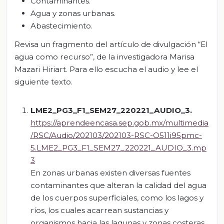
Contaminantes.
Agua y zonas urbanas.
Abastecimiento.
Revisa un fragmento del artículo de divulgación “El
agua como recurso”, de la investigadora Marisa
Mazari Hiriart. Para ello escucha el audio y lee el
siguiente texto.
LME2_PG3_F1_SEM27_220221_AUDIO_3.
https://aprendeencasa.sep.gob.mx/multimedia
/RSC/Audio/202103/202103-RSC-O511i95pmc-
5.LME2_PG3_F1_SEM27_220221_AUDIO_3.mp
3
En zonas urbanas existen diversas fuentes
contaminantes que alteran la calidad del agua
de los cuerpos superficiales, como los lagos y
ríos, los cuales acarrean sustancias y
organismos hacia las lagunas y zonas costeras.