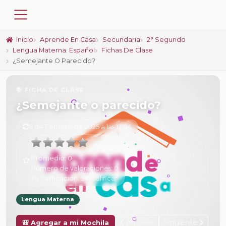
Inicio
Aprende En Casa
Secundaria
2° Segundo
Lengua Materna. Español
Fichas De Clase
¿Semejante O Parecido?
📚 FICHA DE CLASE
¿Semejante o parecido?
6 de Febrero de 2025 a las 17:04
Promedio:
0
Número de valoraciones:
0
Tu calificación:
Sin calificar
Lengua Materna
Anterior
Siguiente
🎒 Agregar a mi Mochila