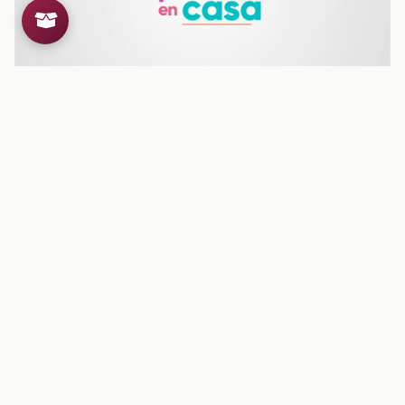
Jugando a inventar historias
Jugando a inventar historias
Ver contenido
CONTENIDO