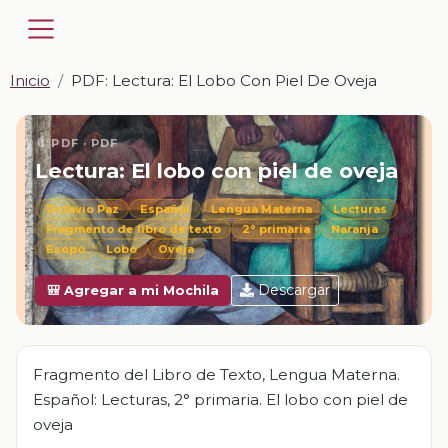
Inicio
PDF: Lectura: El Lobo Con Piel De Oveja
📎 PDF · PDF
Lectura: El lobo con piel de oveja
Octavio Paz
Español
Lengua Materna
Lecturas
Fragmento de libro de texto
2° primaria
Naranja
Esopo
Lobo
Oveja
Descargar
🎒 Agregar a mi Mochila
Fragmento del Libro de Texto, Lengua Materna.
Español: Lecturas, 2° primaria. El lobo con piel de
oveja