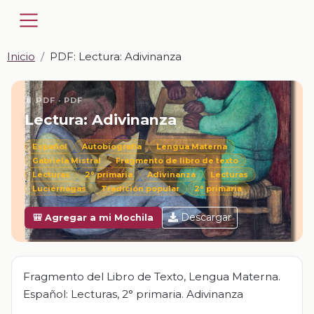
Inicio
PDF: Lectura: Adivinanza
📎 PDF · PDF
Lectura: Adivinanza
Español
Autobiografía
Lengua Materna
Gabriela Mistral
Fragmento de libro de texto
Lecturas
2° primaria
Adivinanza
Lecturas
Luciérnagas
Tradición popular
2° primaria
Descargar
🎒 Agregar a mi Mochila
Fragmento del Libro de Texto, Lengua Materna.
Español: Lecturas, 2° primaria. Adivinanza