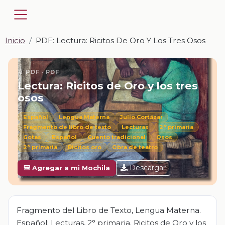
Inicio
PDF: Lectura: Ricitos De Oro Y Los Tres Osos
📎 PDF · PDF
Lectura: Ricitos de Oro y los tres
osos
Español
Lengua Materna
Julio Cortázar
Fragmento de libro de texto
Lecturas
2° primaria
Gotas
Español
Cuento tradicional
Osos
2° primaria
Ricitos oro
Obra de teatro
Descargar
🎒 Agregar a mi Mochila
Fragmento del Libro de Texto, Lengua Materna.
Español: Lecturas, 2° primaria. Ricitos de Oro y los