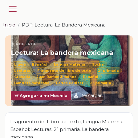
Inicio
PDF: Lectura: La Bandera Mexicana
📎 PDF · PDF
Lectura: La bandera mexicana
Lluvia
Español
Lengua Materna
Noche
Lecturas
Fragmento de libro de texto
2° primaria
Granada
Juan Ramón Jiménez
Español
Bandera mexicana
Carlos Pellicer
2° primaria
Descargar
🎒 Agregar a mi Mochila
Fragmento del Libro de Texto, Lengua Materna.
Español: Lecturas, 2° primaria. La bandera
mexicana