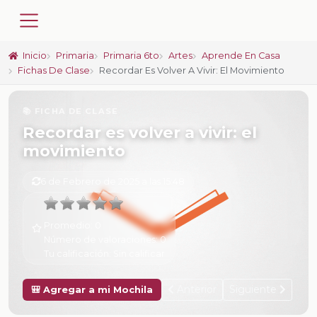
Inicio
Primaria
Primaria 6to
Artes
Aprende En Casa
Fichas De Clase
Recordar Es Volver A Vivir: El Movimiento
📚 FICHA DE CLASE
Recordar es volver a vivir: el
movimiento
6 de Febrero de 2025 a las 15:48
Promedio:
0
Número de valoraciones:
0
Tu calificación:
Sin calificar
Anterior
Siguiente
🎒 Agregar a mi Mochila