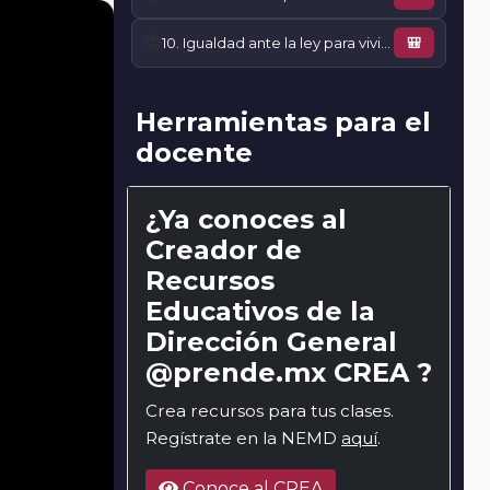
📚
10. Igualdad ante la ley para vivir con justicia
🎒
Herramientas para el
docente
¿Ya conoces al
Creador de
Recursos
Educativos de la
Dirección General
@prende.mx CREA ?
Crea recursos para tus clases.
Regístrate en la NEMD
aquí
.
Conoce al CREA