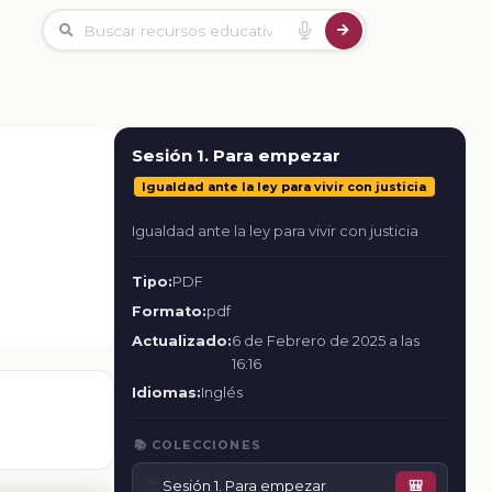
Sesión 1. Para empezar
Igualdad ante la ley para vivir con justicia
Igualdad ante la ley para vivir con justicia
Tipo:
PDF
Formato:
pdf
Actualizado:
6 de Febrero de 2025 a las
16:16
Idiomas:
Inglés
📚 COLECCIONES
📚
Sesión 1. Para empezar
🎒