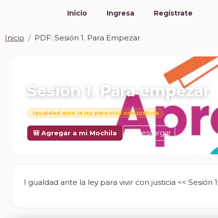
Inicio
Ingresa
Regístrate
Inicio
PDF: Sesión 1. Para Empezar
📎 PDF · PDF
Sesión 1. Para empezar
Igualdad ante la ley para vivir con justicia
Descargar
🎒 Agregar a mi Mochila
I gualdad ante la ley para vivir con justicia << Sesión 1