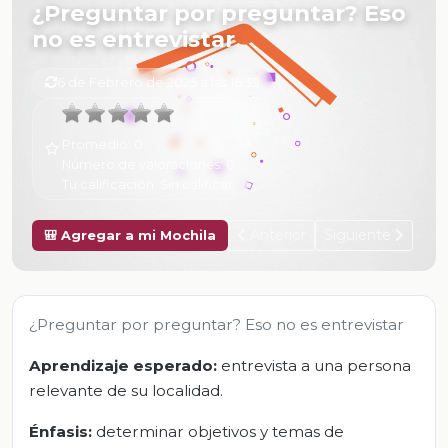
¿Preguntar por preguntar? Eso
no es entrevistar
6 de Febrero de 2025 a las 16:39
Promedio:
0
Número de valoraciones:
0
Tu calificación:
Sin calificar
Anterior
Siguiente
🎒 Agregar a mi Mochila
¿Preguntar por preguntar? Eso no es entrevistar
Aprendizaje esperado:
entrevista a una persona
relevante de su localidad.
Énfasis:
determinar objetivos y temas de