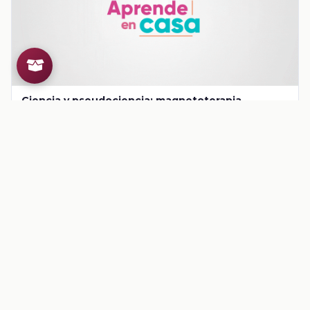
Ciencia y pseudociencia: magnetoterapia
describe la generación, diversidad y comportamiento de las
ondas electromagnéticas como resultado …
Ver contenido
CONTENIDO