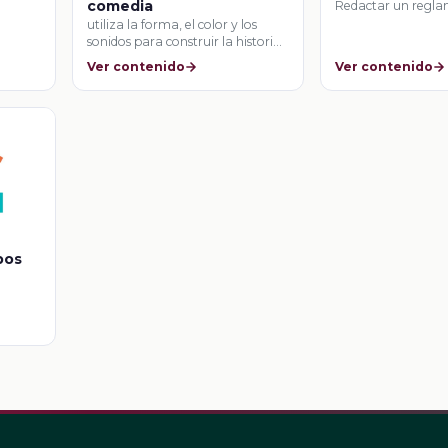
comedia
Redactar un regl
l
utiliza la forma, el color y los
sonidos para construir la historia
…
Ver contenido
Ver contenido
bos