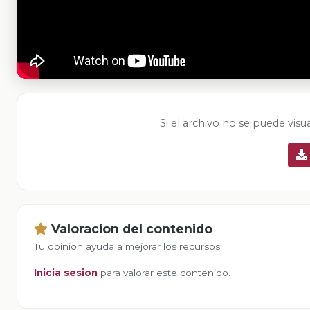
Si el archivo no se puede visu
Valoracion del contenido
Tu opinion ayuda a mejorar los recursos
Inicia sesion
para valorar este contenido.