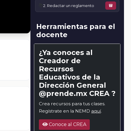
📚
2. Redactar un reglamento
🎒
Herramientas para el
docente
¿Ya conoces al
Creador de
Recursos
Educativos de la
Dirección General
@prende.mx CREA ?
Crea recursos para tus clases.
Regístrate en la NEMD
aquí
.
Conoce al CREA