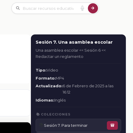
Sesión 7. Una asamblea escolar
Una asamblea escolar << Sesión 6 <<
Redactar un reglamento
Tipo:
Video
Formato:
MP4
Actualizado:
6 de Febrero de 2025 a las
16:12
Idiomas:
Inglés
📚 COLECCIONES
📚
Sesión 7. Para terminar
🎒