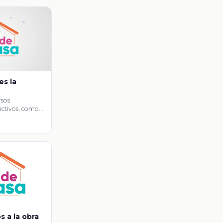
es la
rsos
ictivos, como
r, para …
s a la obra