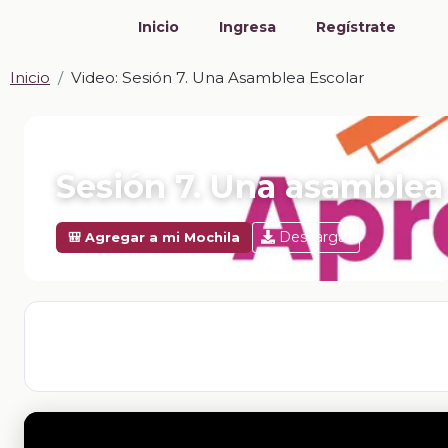
Inicio
Ingresa
Regístrate
Inicio
Video: Sesión 7. Una Asamblea Escolar
📎 VIDEO · MP4
Sesión 7. Una asamblea
Descargar
🎒 Agregar a mi Mochila