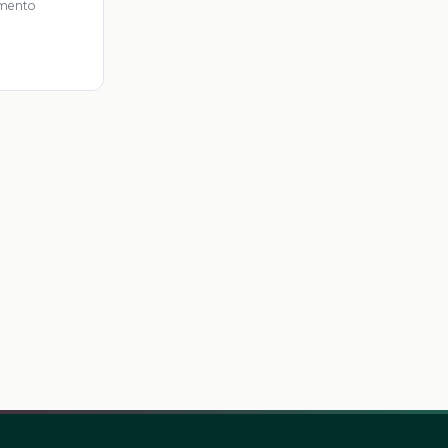
amento