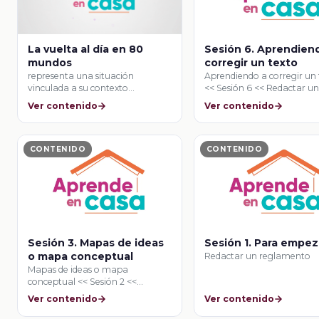
La vuelta al día en 80
Sesión 6. Aprendien
mundos
corregir un texto
representa una situación
Aprendiendo a corregir un 
vinculada a su contexto
<< Sesión 6 << Redactar u
mediante distintas formas
reglamento
Ver contenido
Ver contenido
expresivas.
CONTENIDO
CONTENIDO
Sesión 3. Mapas de ideas
Sesión 1. Para empez
o mapa conceptual
Redactar un reglamento
Mapas de ideas o mapa
conceptual << Sesión 2 <<
Redactar un …
Ver contenido
Ver contenido