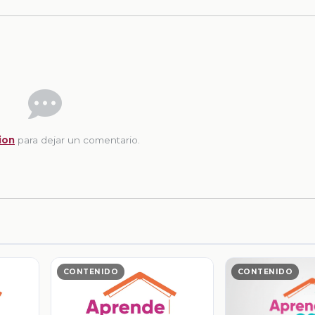
ion
para dejar un comentario.
CONTENIDO
CONTENIDO