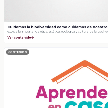
Cuidemos la biodiversidad como cuidamos de nosotro
explica la importancia ética, estética, ecológica y cultural de la biodiv
Ver contenido
CONTENIDO