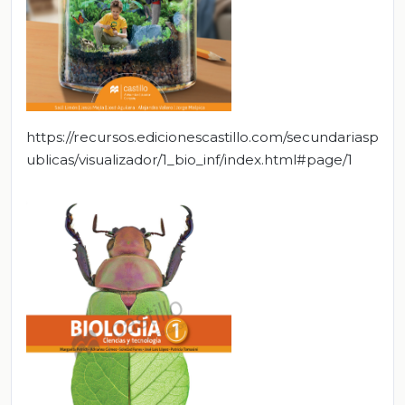
https://recursos.edicionescastillo.com/secundariasp
ublicas/visualizador/1_bio_inf/index.html#page/1