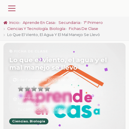
Inicio
Aprende En Casa
Secundaria
1° Primero
Ciencias Y Tecnología. Biología
Fichas De Clase
Lo Que El Viento, El Agua Y El Mal Manejo Se Llevó
📚 FICHA DE CLASE
Lo que el viento, el agua y el
mal manejo se llevó
6 de Febrero de 2025 a las 16:54
Promedio:
0
Número de valoraciones:
0
Tu calificación:
Sin calificar
Ciencias. Biología