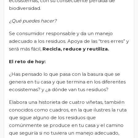
ecosistemas, con su consecuente pérdida de
biodiversidad.
¿Qué p
uedes
hacer?
Se consumidor responsable y da un manejo
adecuado a los residuos. Apoya de las “tres erres” y
será más fácil,
Recicla, reduce y reutiliza
.
El
r
eto
de
h
oy
:
¿Has pensado lo que pasa con la basura que se
genera en tu casa y que termina en los diferentes
ecosistemas? y ¿a dónde van tus residuos?
Elabora una historieta de cuatro viñetas, también
conocidos como cuadros, en la que ilustres la ruta
que sigue alguno de los residuos que
comúnmente se produce en tu casa y el camino
que seguiría si no tuviera un manejo adecuado,