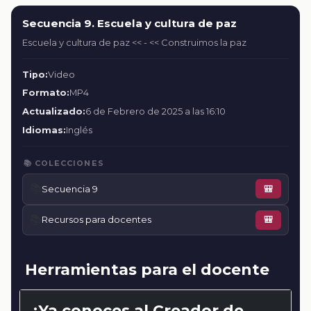
Secuencia 9. Escuela y cultura de paz
Escuela y cultura de paz << - << Construimos la paz
Tipo:
Video
Formato:
MP4
Actualizado:
6 de Febrero de 2025 a las 16:10
Idiomas:
Inglés
📚 COLECCIONES
📚
Secuencia 9
🎒
📚
Recursos para docentes
🎒
Herramientas para el docente
¿Ya conoces al Creador de