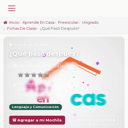
Inicio
Aprende En Casa
Preescolar
Unigrado
Fichas De Clase
¿Qué Pasó Después?
📚 FICHA DE CLASE
¿Qué pasó después?
6 de Febrero de 2025 a las 16:50
Promedio:
0
Número de valoraciones:
0
Tu calificación:
Sin calificar
Lenguaje y Comunicación
Anterior
Siguiente
🎒 Agregar a mi Mochila