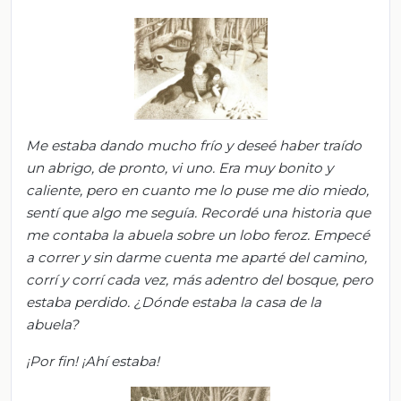
Me estaba dando mucho frío y
deseé haber traído
un abrigo, d
e pronto, vi uno. Era muy bonito y
caliente, pero en c
uanto me lo puse me dio miedo,
s
entí que algo me seguía. Recordé una historia que
me contaba la abuela sobre un lobo feroz. Empecé
a correr y sin darm
e cuenta me aparté del camino,
c
orrí y corrí cada vez, más adentro del bosque, pero
estaba perdido. ¿Dónde estaba la casa de la
abuela?
¡Por fin! ¡Ahí estaba!