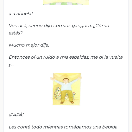
¡La abuela!
Ven acá, cariño
dijo con voz gangosa. ¿Cómo
estás?
Mucho mejor
dije.
Entonc
es oí un ruido a mis espaldas, m
e di la vuelta
y…
¡PAPÁ!
Les conté todo mientras tomábamos una bebida