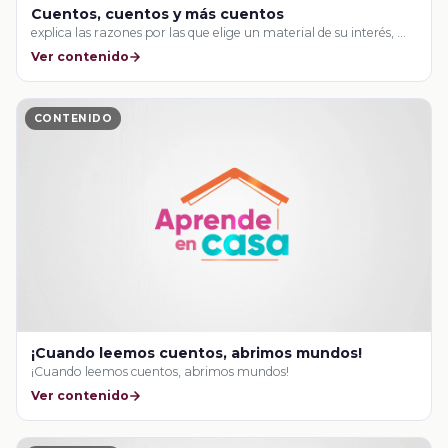
Cuentos, cuentos y más cuentos
explica las razones por las que elige un material de su interés, …
Ver contenido
CONTENIDO
¡Cuando leemos cuentos, abrimos mundos!
¡Cuando leemos cuentos, abrimos mundos!
Ver contenido