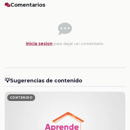
Comentarios
Inicia sesion
para dejar un comentario.
💡
Sugerencias de contenido
CONTENIDO