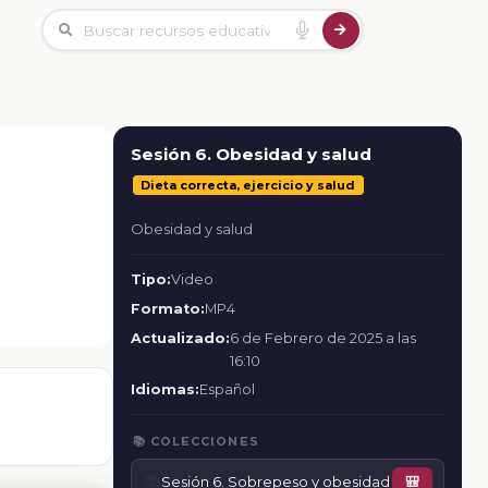
Sesión 6. Obesidad y salud
Dieta correcta, ejercicio y salud
Obesidad y salud
Tipo:
Video
Formato:
MP4
Actualizado:
6 de Febrero de 2025 a las
16:10
Idiomas:
Español
📚 COLECCIONES
📚
Sesión 6. Sobrepeso y obesidad
🎒