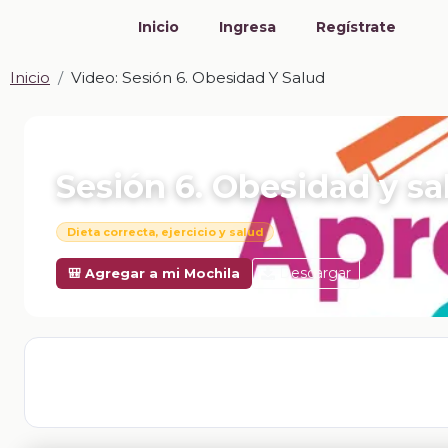
Inicio
Ingresa
Regístrate
Inicio
Video: Sesión 6. Obesidad Y Salud
📎 VIDEO · MP4
Sesión 6. Obesidad y sa
Dieta correcta, ejercicio y salud
Descargar
🎒 Agregar a mi Mochila