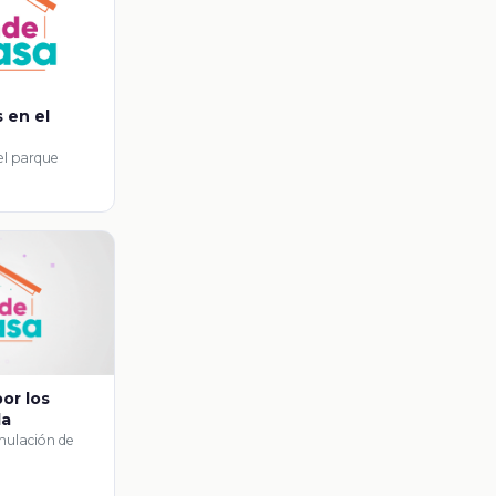
 en el
el parque
or los
la
rmulación de