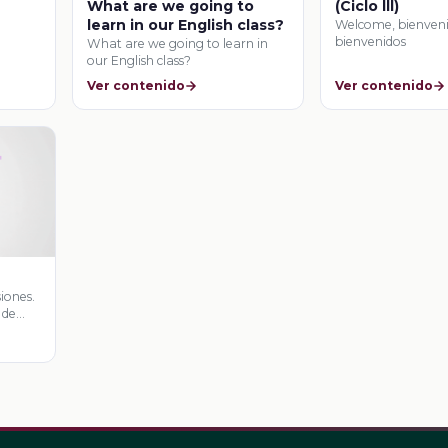
What are we going to
(Ciclo lll)
learn in our English class?
Welcome, bienveni
bienvenidos
What are we going to learn in
our English class?
Ver contenido
Ver contenido
iones.
 de
partes