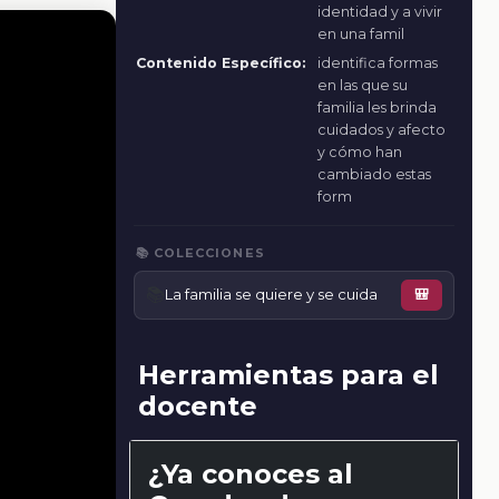
identidad y a vivir
en una famil
Contenido Específico:
identifica formas
en las que su
familia les brinda
cuidados y afecto
y cómo han
cambiado estas
form
📚 COLECCIONES
📚
La familia se quiere y se cuida
🎒
Herramientas para el
docente
¿Ya conoces al