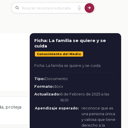
Ficha: La familia se quiere y se
cuida
Conocimiento del Medio
Ficha: La familia se quiere y se cuida
Tipo:
Documento
Formato:
docx
Actualizado:
6 de Febrero de 2025 a las
16:01
da, proteja
Apendizaje esperado:
reconoce que es
una persona única
y valiosa que tiene
derecho a la