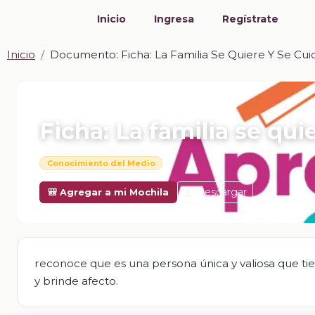
Inicio
Ingresa
Regístrate
Inicio
Documento: Ficha: La Familia Se Quiere Y Se Cui
📎 DOCUMENTO · DOCX
Ficha: La familia se qui
Conocimiento del Medio
Descargar
🎒 Agregar a mi Mochila
reconoce que es una persona única y valiosa que tiene
y brinde afecto.