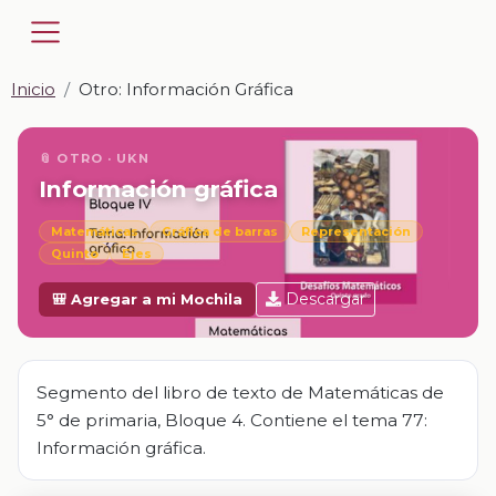
Inicio
Otro: Información Gráfica
📎 OTRO · UKN
Información gráfica
Matemáticas
Gráfica de barras
Representación
Quinto
Ejes
Descargar
🎒 Agregar a mi Mochila
Segmento del libro de texto de Matemáticas de
5° de primaria, Bloque 4. Contiene el tema 77:
Información gráfica.