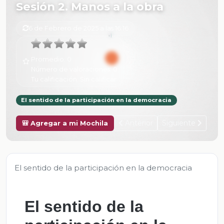
Sesión 2. Manos a la obra
6 de Febrero de 2025 a las 16:16
Promedio:
0
Número de valoraciones:
0
Tu calificación:
Sin calificar
El sentido de la participación en la democracia
Anterior
Siguiente
🎒 Agregar a mi Mochila
El sentido de la participación en la democracia
El sentido de la