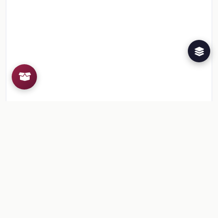
Recursos de la colección
1
📎
Sesión 2. Manos a la obra
🎒