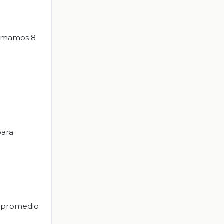
 sumamos 8
para
l promedio