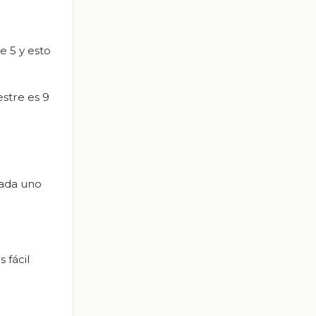
e 5 y esto
estre es 9
cada uno
 fácil