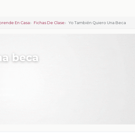
prende En Casa
Fichas De Clase
Yo También Quiero Una Beca
na beca
ciones:
0
calificar