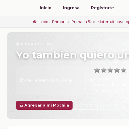
Inicio
Ingresa
Regístrate
Inicio
Primaria
Primaria 5to
Matemáticas
A
📚 FICHA DE CLASE
Yo también quiero u
Promedio:
0
6 de Febrero de 2025 a las 15:46
Número de valora
Tu calificación:
Sin 
Anterior
Siguiente
🎒 Agregar a mi Mochila