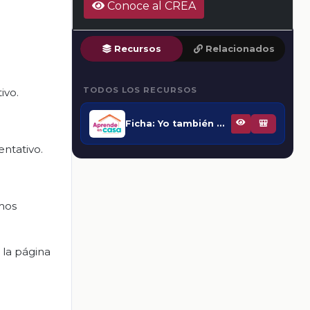
Conoce al CREA
Recursos
Relacionados
TODOS LOS RECURSOS
ivo.
Ficha: Yo también quiero una beca
🎒
ntativo.
mos
la página