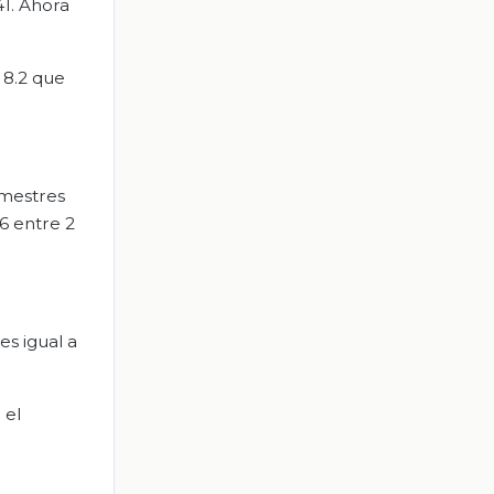
41. Ahora
 8.2 que
imestres
6 entre 2
s igual a
 el