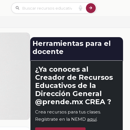
Herramientas para el
docente
¿Ya conoces al
Creador de Recursos
Educativos de la
Dirección General
@prende.mx CREA ?
Crea recursos para tus clases.
Regístrate en la NEMD
aquí
.