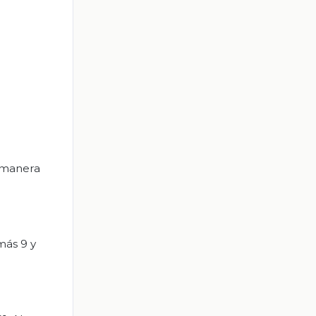
l manera
más 9 y