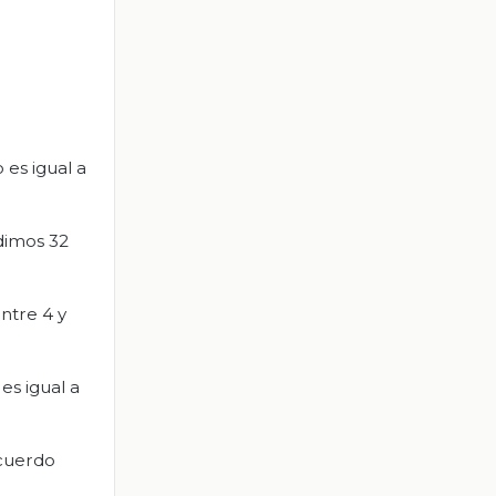
 es igual a
dimos 32
ntre 4 y
es igual a
acuerdo