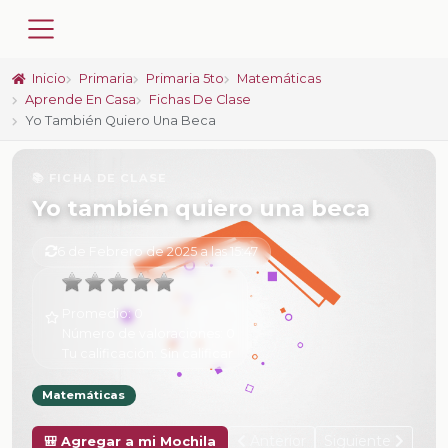
Inicio
Primaria
Primaria 5to
Matemáticas
Aprende En Casa
Fichas De Clase
Yo También Quiero Una Beca
📚 FICHA DE CLASE
Yo también quiero una beca
6 de Febrero de 2025 a las 15:47
Promedio:
0
Número de valoraciones:
0
Tu calificación:
Sin calificar
Matemáticas
Anterior
Siguiente
🎒 Agregar a mi Mochila