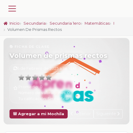
Inicio
Secundaria
Secundaria 1ero
Matemáticas
I
Volumen De Prismas Rectos
📚 FICHA DE CLASE
Volumen de prismas rectos
6 de Febrero de 2025 a las 16:41
Promedio:
0
Número de valoraciones:
0
Tu calificación:
Sin calificar
Anterior
Siguiente
🎒 Agregar a mi Mochila